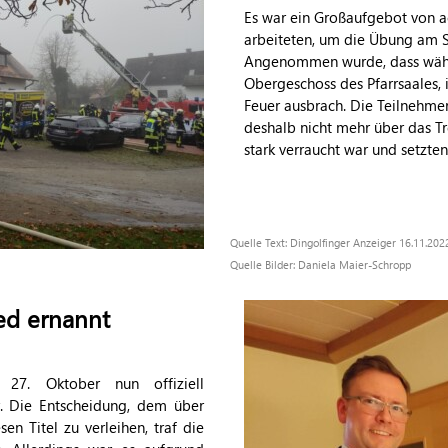
Es war ein Großaufgebot von a
arbeiteten, um die Übung am 
Angenommen wurde, dass währ
Obergeschoss des Pfarrsaales,
Feuer ausbrach. Die Teilnehme
deshalb nicht mehr über das T
stark verraucht war und setzte
Quelle Text: Dingolfinger Anzeiger 16.11.20
Quelle Bilder: Daniela Maier-Schropp
ed ernannt
 27. Oktober nun offiziell
r. Die Entscheidung, dem über
n Titel zu verleihen, traf die