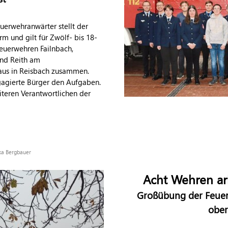
euerwehranwärter stellt der
orm und gilt für Zwölf- bis 18-
Feuerwehren Failnbach,
und Reith am
us in Reisbach zusammen.
ngagierte Bürger den Aufgaben.
eren Verantwortlichen der
ika Bergbauer
Acht Wehren ar
Großübung der Feuer
ober