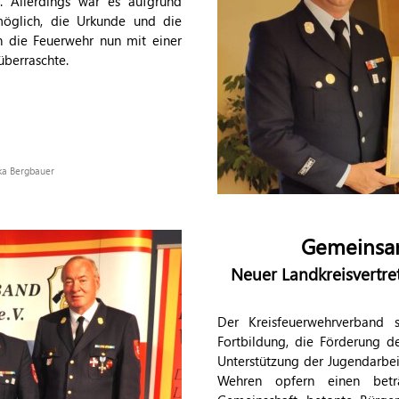
r. Allerdings war es aufgrund
möglich, die Urkunde und die
n die Feuerwehr nun mit einer
überraschte.
ika Bergbauer
Gemeinsa
Neuer Landkreisvertr
Der Kreisfeuerwehrverband 
Fortbildung, die Förderung d
Unterstützung der Jugendarbei
Wehren opfern einen beträc