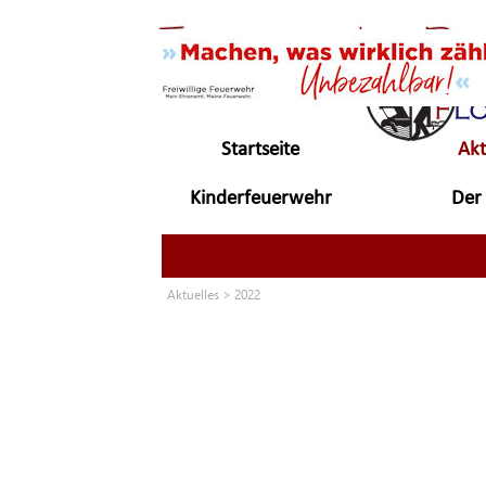
Direkt zum Seiteninhalt
Startseite
Akt
Kinderfeuerwehr
Der 
▼
Aktuelles
>
2022