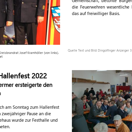
Gemeinschaft, betonte Bürger
die Feuerwehren wesentliche E
das auf freiwilliger Basis.
Quelle Text und Bild: Dingolfinger Anzeiger
isbrandrat Josef Kramhöller (von links).
et
Hallenfest 2022
ermer ersteigerte den
m
bach am Sonntag zum Hallenfest
 zweijähriger Pause an die
ehaus wurde zur Festhalle und
eten.