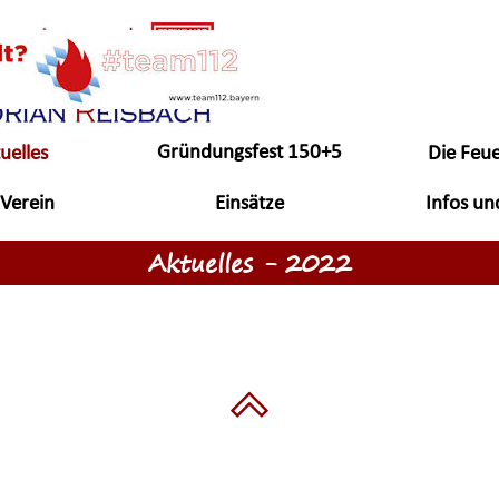
Menü überspringen
Gründungsfest 150+5
uelles
Die Feu
▼
▼
Jahre
Verein
Einsätze
Infos un
▼
▼
Aktuelles - 2022