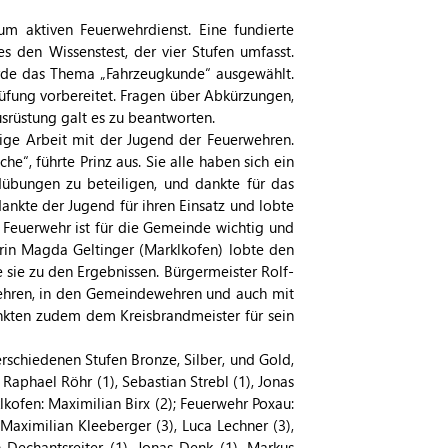
um aktiven Feuerwehrdienst. Eine fundierte
es den Wissenstest, der vier Stufen umfasst.
urde das Thema „Fahrzeugkunde“ ausgewählt.
üfung vorbereitet. Fragen über Abkürzungen,
srüstung galt es zu beantworten.
ige Arbeit mit der Jugend der Feuerwehren.
he“, führte Prinz aus. Sie alle haben sich ein
übungen zu beteiligen, und dankte für das
ankte der Jugend für ihren Einsatz und lobte
 Feuerwehr ist für die Gemeinde wichtig und
erin Magda Geltinger (Marklkofen) lobte den
e sie zu den Ergebnissen. Bürgermeister Rolf-
Wehren, in den Gemeindewehren und auch mit
nkten zudem dem Kreisbrandmeister für sein
rschiedenen Stufen Bronze, Silber, und Gold,
aphael Röhr (1), Sebastian Strebl (1), Jonas
kofen: Maximilian Birx (2); Feuerwehr Poxau:
 Maximilian Kleeberger (3), Luca Lechner (3),
n Dechantsreiter (1), Jonas Denk (1), Markus