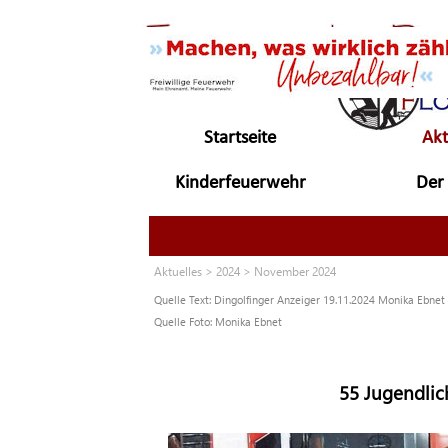
Direkt zum Seiteninhalt
Startseite
Akt
Kinderfeuerwehr
Der 
▼
Aktuelles
> 2024 > November 2024
Quelle Text: Dingolfinger Anzeiger 19.11.2024 Monika Ebnet
Quelle Foto: Monika Ebnet
55 Jugendlic