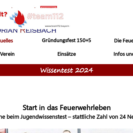
Menü überspringen
Gründungsfest 150+5
uelles
Die Feu
▼
▼
Jahre
Verein
Einsätze
Infos un
▼
▼
Wissentest 2024
Start in das Feuerwehrleben
he beim Jugendwissenstest – stattliche Zahl von 24 N