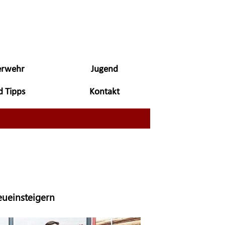
erwehr
Jugend
▼
▼
d Tipps
Kontakt
▼
▼
eueinsteigern