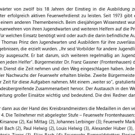
wärter von zwölf bis 18 Jahren der Einstieg in die Ausbildung z
r erfolgreich aktiven Feuerwehrdienst zu leisten. Seit 1973 gibt 
t einem anderen Themenbereich. Beim diesjährigen Wissenstest w
euerwehren von ihren Jugendwarten und weiteren Helfern auf die Pr
ür welchen Einsatz benötigt wird oder auch die darin befindliche Au
 Thomas Prinz den Jugendwarten und Ausbildern für ihre zuverläss
ebnissen, die erzielt wurden. „Ihr seid Vorbilder für andere Jugendlic
by ausgesucht. Er bat darum, sich weiteren regelmäßig an Jugend
 jeden Helfer“. Bürgermeister Dr. Franz Gassner (Frontenhausen) d
chen Dienst die Zeit nehmen und den Weg eingeschlagen haben. Jede
s der Nachwuchs der Feuerwehr erhalten bleibe. Zweite Bürgermeist
r Zeit für diese Aufgaben nahmen. Mit einem „weiter so“, gratuliert
indeübergreifende Zusammenarbeit hervor. Der Austausch in den 
eitung großer Einsätze wichtig und bedeutend. Die drei Redner da
r dann aus der Hand des Kreisbrandmeisters die Medaillen in den ve
 4. Die Teilnehmer mit abgelegter Stufe – Feuerwehr Frontenhausen: R
irsanow (2), Kai Mittag (2), Johannes Lerbinger (3); Feuerwehr Markl
l Bach (2), Paul Helwig (2), Louis Helwig (3), Alexander Huber (3),
toria Zierer (3), Elias Bach (4); Feuerwehr Rampoldstetten: Floria