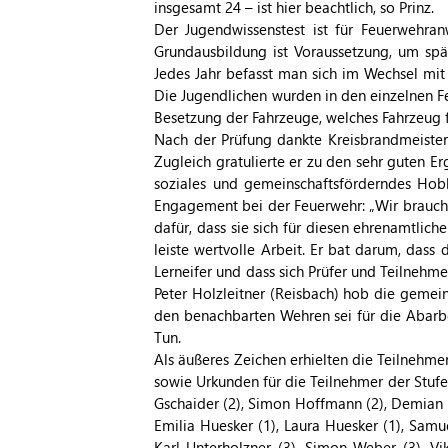
insgesamt 24 – ist hier beachtlich, so Prinz.
Der Jugendwissenstest ist für Feuerwehran
Grundausbildung ist Voraussetzung, um späte
Jedes Jahr befasst man sich im Wechsel mi
Die Jugendlichen wurden in den einzelnen F
Besetzung der Fahrzeuge, welches Fahrzeug f
Nach der Prüfung dankte Kreisbrandmeister
Zugleich gratulierte er zu den sehr guten Erg
soziales und gemeinschaftsförderndes Hob
Engagement bei der Feuerwehr: „Wir brauchen
dafür, dass sie sich für diesen ehrenamtli
leiste wertvolle Arbeit. Er bat darum, das
Lerneifer und dass sich Prüfer und Teilnehme
Peter Holzleitner (Reisbach) hob die geme
den benachbarten Wehren sei für die Abarb
Tun.
Als äußeres Zeichen erhielten die Teilnehme
sowie Urkunden für die Teilnehmer der Stufe
Gschaider (2), Simon Hoffmann (2), Demian K
Emilia Huesker (1), Laura Huesker (1), Samue
Karl Unterholzner (3), Simon Weber (3), Vik