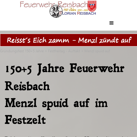
Direkt zum Seiteninhalt
Menü überspringen
Reisst´s Eich zamm - Menzl zündt auf
Gründungsfest 150+5 Jahre
>
Festfreitag - Auftakt
>
Menzl spuid auf
150
5 Jahre Feuerwehr
+
Reisbach
Menzl spuid auf im
Festzelt