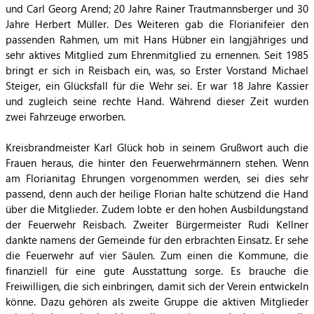
und Carl Georg Arend; 20 Jahre Rainer Trautmannsberger und 30
Jahre Herbert Müller. Des Weiteren gab die Florianifeier den
passenden Rahmen, um mit Hans Hübner ein langjähriges und
sehr aktives Mitglied zum Ehrenmitglied zu ernennen. Seit 1985
bringt er sich in Reisbach ein, was, so Erster Vorstand Michael
Steiger, ein Glücksfall für die Wehr sei. Er war 18 Jahre Kassier
und zugleich seine rechte Hand. Während dieser Zeit wurden
zwei Fahrzeuge erworben.
Kreisbrandmeister Karl Glück hob in seinem Grußwort auch die
Frauen heraus, die hinter den Feuerwehrmännern stehen. Wenn
am Florianitag Ehrungen vorgenommen werden, sei dies sehr
passend, denn auch der heilige Florian halte schützend die Hand
über die Mitglieder. Zudem lobte er den hohen Ausbildungstand
der Feuerwehr Reisbach. Zweiter Bürgermeister Rudi Kellner
dankte namens der Gemeinde für den erbrachten Einsatz. Er sehe
die Feuerwehr auf vier Säulen. Zum einen die Kommune, die
finanziell für eine gute Ausstattung sorge. Es brauche die
Freiwilligen, die sich einbringen, damit sich der Verein entwickeln
könne. Dazu gehören als zweite Gruppe die aktiven Mitglieder