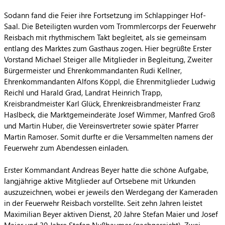
Sodann fand die Feier ihre Fortsetzung im Schlappinger Hof-
Saal. Die Beteiligten wurden vom Trommlercorps der Feuerwehr
Reisbach mit rhythmischem Takt begleitet, als sie gemeinsam
entlang des Marktes zum Gasthaus zogen. Hier begrüßte Erster
Vorstand Michael Steiger alle Mitglieder in Begleitung, Zweiter
Bürgermeister und Ehrenkommandanten Rudi Kellner,
Ehrenkommandanten Alfons Köppl, die Ehrenmitglieder Ludwig
Reichl und Harald Grad, Landrat Heinrich Trapp,
Kreisbrandmeister Karl Glück, Ehrenkreisbrandmeister Franz
Haslbeck, die Marktgemeinderäte Josef Wimmer, Manfred Groß
und Martin Huber, die Vereinsvertreter sowie später Pfarrer
Martin Ramoser. Somit durfte er die Versammelten namens der
Feuerwehr zum Abendessen einladen.
Erster Kommandant Andreas Beyer hatte die schöne Aufgabe,
langjährige aktive Mitglieder auf Ortsebene mit Urkunden
auszuzeichnen, wobei er jeweils den Werdegang der Kameraden
in der Feuerwehr Reisbach vorstellte. Seit zehn Jahren leistet
Maximilian Beyer aktiven Dienst, 20 Jahre Stefan Maier und Josef
Maier und 30 Jahre Stefan Nußbaumer (nachgereicht). Zwei