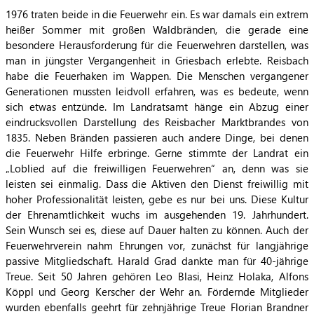
1976 traten beide in die Feuerwehr ein. Es war damals ein extrem
heißer Sommer mit großen Waldbränden, die gerade eine
besondere Herausforderung für die Feuerwehren darstellen, was
man in jüngster Vergangenheit in Griesbach erlebte. Reisbach
habe die Feuerhaken im Wappen. Die Menschen vergangener
Generationen mussten leidvoll erfahren, was es bedeute, wenn
sich etwas entzünde. Im Landratsamt hänge ein Abzug einer
eindrucksvollen Darstellung des Reisbacher Marktbrandes von
1835. Neben Bränden passieren auch andere Dinge, bei denen
die Feuerwehr Hilfe erbringe. Gerne stimmte der Landrat ein
„Loblied auf die freiwilligen Feuerwehren“ an, denn was sie
leisten sei einmalig.
Dass die Aktiven den Dienst freiwillig mit
hoher Professionalität leisten, gebe es nur bei uns. Diese Kultur
der Ehrenamtlichkeit wuchs im ausgehenden 19. Jahrhundert.
Sein Wunsch sei es, diese auf Dauer halten zu können. Auch der
Feuerwehrverein nahm Ehrungen vor, zunächst für langjährige
passive Mitgliedschaft. Harald Grad dankte man für 40-jährige
Treue. Seit 50 Jahren gehören Leo Blasi, Heinz Holaka, Alfons
Köppl und Georg Kerscher der Wehr an. Fördernde Mitglieder
wurden ebenfalls geehrt für zehnjährige Treue Florian Brandner