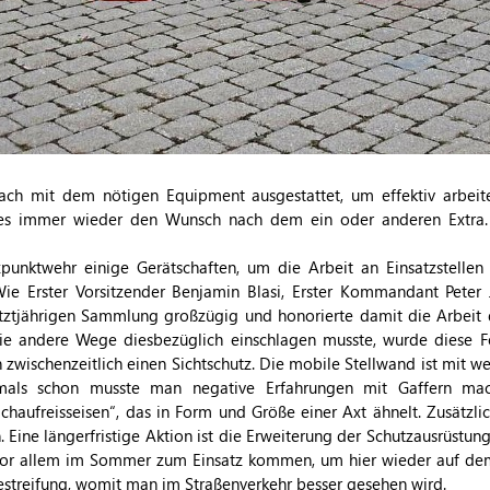
ch mit dem nötigen Equipment ausgestattet, um effektiv arbeit
ibt es immer wieder den Wunsch nach dem ein oder anderen Extra.
zpunktwehr einige Gerätschaften, um die Arbeit an Einsatzstellen
 Erster Vorsitzender Benjamin Blasi, Erster Kommandant Peter J
etztjährigen Sammlung großzügig und honorierte damit die Arbeit 
ie andere Wege diesbezüglich einschlagen musste, wurde diese
an zwischenzeitlich einen Sichtschutz. Die mobile Stellwand ist mit
ftmals schon musste man negative Erfahrungen mit Gaffern ma
leichaufreisseisen“, das in Form und Größe einer Axt ähnelt. Zusät
ine längerfristige Aktion ist die Erweiterung der Schutzausrüstung
 vor allem im Sommer zum Einsatz kommen, um hier wieder auf de
streifung, womit man im Straßenverkehr besser gesehen wird.