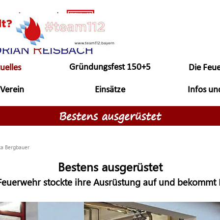
Menü überspringen
Gründungsfest 150+5
uelles
Die Feu
▼
▼
Jahre
Verein
Einsätze
Infos un
▼
▼
Bestens ausgerüstet
ka Bergbauer
Bestens ausgerüstet
e Feuerwehr stockte ihre Ausrüstung auf und bekommt