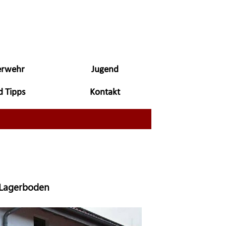
erwehr
Jugend
▼
▼
d Tipps
Kontakt
▼
▼
 Lagerboden