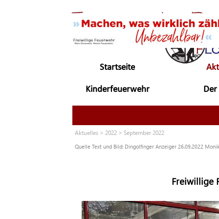
Direkt zum Seiteninhalt
Startseite
Akt
Kinderfeuerwehr
Der 
▼
Aktuelles
>
2022
> September 2022
Quelle Text und Bild: Dingolfinger Anzeiger 26.09.2022 Moni
Freiwillig